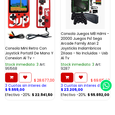
Consola Juegos M8 Hdmi -
20000 Juegos Ps1 Sega
Arcade Family Atari 2
Consola Mini Retro Con
Joysticks Inalambricos
Joystick Portatil De Mano Y
2Xaaa - No Incluidas - Usb
Conexion Al Tv -
Al Tv
Stock inmediato: 3
Art:
Stock inmediato: 3
Art:
951568
9287
$
28.677,00
$
69.615,00
3 Cuotas sin interes de:
3 Cuotas sin interes de:
$
9.559,00
$
23.205,00
Efectivo -20%:
$
22.941,60
Efectivo -20%:
$
55.692,00