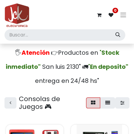
0
🖐️
Atención
👉Productos en
"
Stock
inmediato"
San luis 2130" 🚛
"
En deposito"
entrega en 24/48 hs"
Consolas de
Juegos 🎮