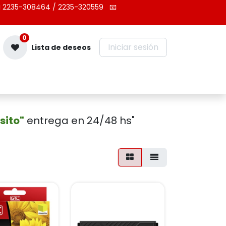
 2235-308464 / 2235-320559
📧
0
Iniciar sesión
Lista de deseos
Contáctenos
sito"
entrega en 24/48 hs"