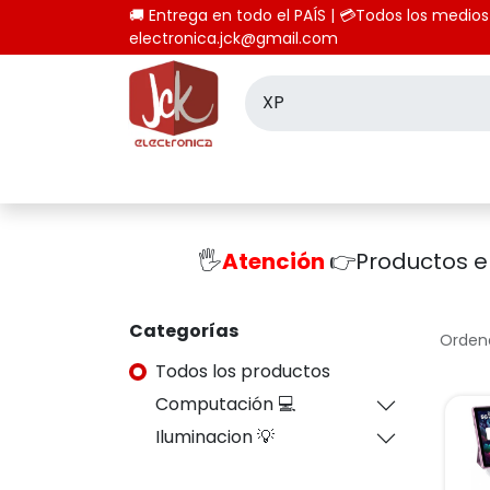
🚚 Entrega en todo el PAÍS | 💳Todos los
electronica.jck@gmail.com
Inicio
Tienda
Computación
🖐️
Atención
👉Productos 
Categorías
Ordena
Todos los productos
Computación 💻
Iluminacion 💡