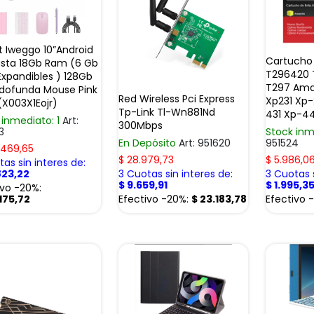
t Iweggo 10”Android
Cartucho 
asta 18Gb Ram (6 Gb
T296420 
xpandibles ) 128Gb
T297 Amar
dofunda Mouse Pink
Red Wireless Pci Express
Xp231 Xp-
(X003X1Eojr)
Tp-Link Tl-Wn881Nd
431 Xp-44
 inmediato: 1
Art:
300Mbps
3
Stock inm
En Depósito
Art: 951620
951524
.469,65
$
28.979,73
$
5.986,0
as sin interes de:
823,22
3 Cuotas sin interes de:
3 Cuotas s
$
9.659,91
$
1.995,3
ivo -20%:
175,72
Efectivo -20%:
$
23.183,78
Efectivo 