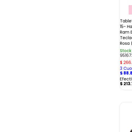
Table
15- H
Ram E
Tecla
Rosa 
Stock
95167
$
266
3 Cuot
$
88.
Efect
$
213.