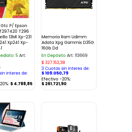
Gtc P/ Epson
T297420 T296
illo 13Ml Xp-231
Memoria Ram Udimm
241 Xp241 Xp-
Adata Xpg Gammix D35G
1
16Gb Dd
ediato: 5
Art:
En Depósito
Art: 113669
$
327.152,38
6
3 Cuotas sin interes de:
in interes de:
$
109.050,79
5
Efectivo -20%:
-20%:
$
4.788,85
$
261.721,90