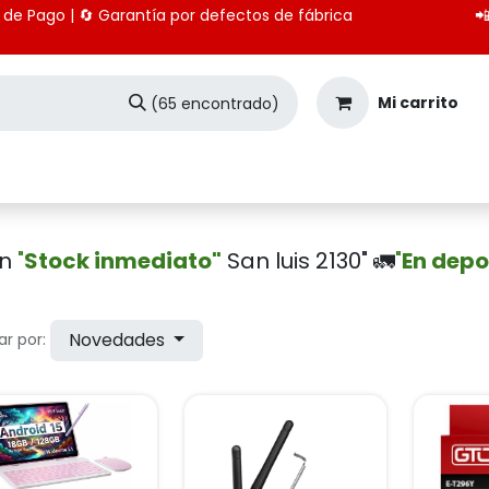
 medios de Pago | 🔄 Garantía por defectos de fábrica

Mi carrito
(65 encontrado)
Seguridad
Importación
Pagos CBU
en
"
Stock inmediato"
San luis 2130" 🚛
"
En depo
Novedades
r por: